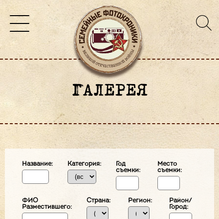
ГАЛЕРЕЯ
Название:
Категория:
Год
Место
съемки:
съемки:
ФИО
Страна:
Регион:
Район/
Разместившего:
Город: