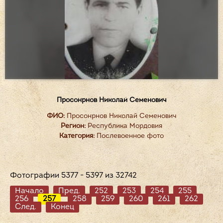
Просонрнов Николай Семенович
ФИО:
Просонрнов Николай Семенович
Регион:
Республика Мордовия
Категория:
Послевоенное фото
Фотографии 5377 - 5397 из 32742
Начало
Пред.
252
253
254
255
256
257
258
259
260
261
262
След.
Конец