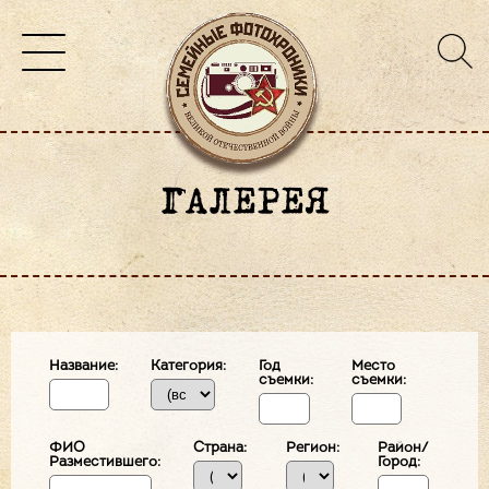
ГАЛЕРЕЯ
Название:
Категория:
Год
Место
съемки:
съемки:
ФИО
Страна:
Регион:
Район/
Разместившего:
Город: