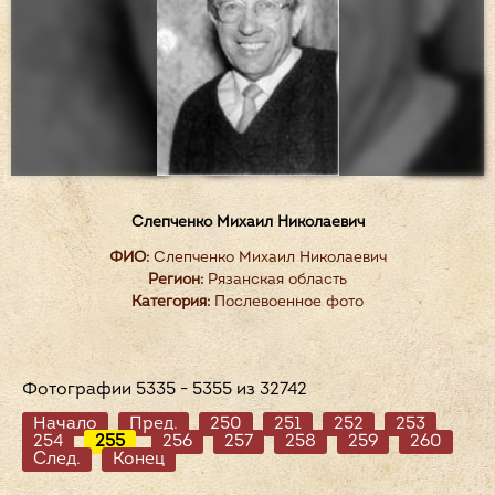
Слепченко Михаил Николаевич
ФИО:
Слепченко Михаил Николаевич
Регион:
Рязанская область
Категория:
Послевоенное фото
Фотографии 5335 - 5355 из 32742
Начало
Пред.
250
251
252
253
254
255
256
257
258
259
260
След.
Конец