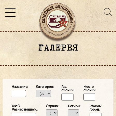
ГАЛЕРЕЯ
Название:
Категория:
Год
Место
съемки:
съемки:
ФИО
Страна:
Регион:
Район/
Разместившего:
Город: