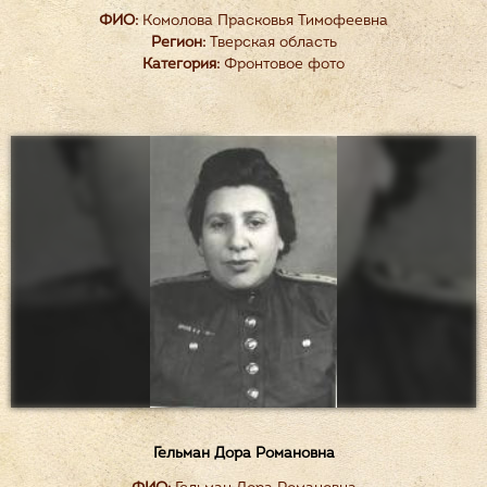
ФИО:
Комолова Прасковья Тимофеевна
Регион:
Тверская область
Категория:
Фронтовое фото
Гельман Дора Романовна