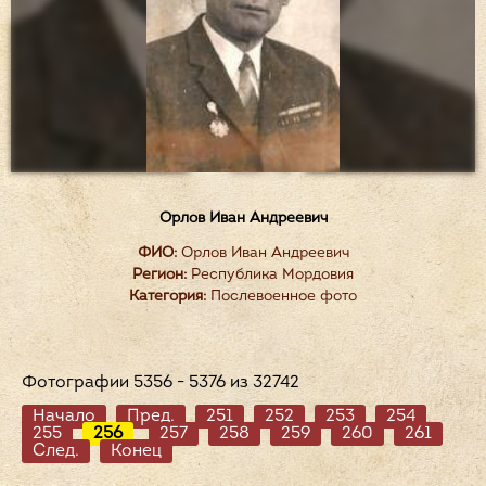
Орлов Иван Андреевич
ФИО:
Орлов Иван Андреевич
Регион:
Республика Мордовия
Категория:
Послевоенное фото
Фотографии 5356 - 5376 из 32742
Начало
Пред.
251
252
253
254
255
256
257
258
259
260
261
След.
Конец