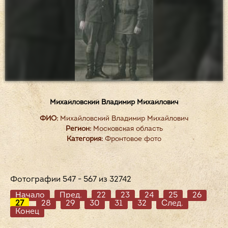
Михайловский Владимир Михайлович
ФИО:
Михайловский Владимир Михайлович
Регион:
Московская область
Категория:
Фронтовое фото
Фотографии 547 - 567 из 32742
Начало
Пред.
22
23
24
25
26
27
28
29
30
31
32
След.
Конец