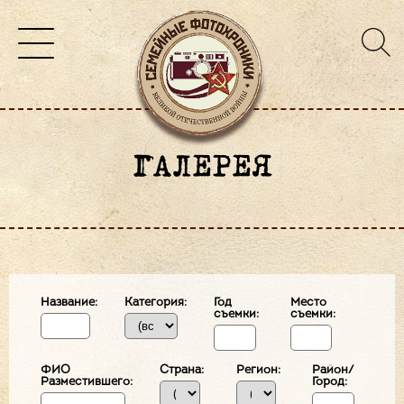
ГАЛЕРЕЯ
Название:
Категория:
Год
Место
съемки:
съемки:
ФИО
Страна:
Регион:
Район/
Разместившего:
Город: