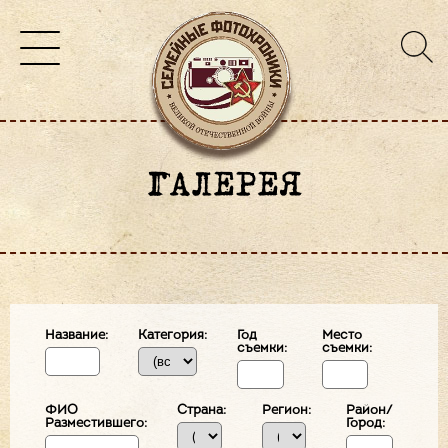
ГАЛЕРЕЯ
Название:
Категория:
Год
Место
съемки:
съемки:
ФИО
Страна:
Регион:
Район/
Разместившего:
Город: