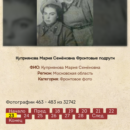
Куприянова Мария Семёновна Фронтовые подруги
ФИО:
Куприянова Мария Семёновна
Регион:
Московская область
Категория:
Фронтовое фото
Фотографии 463 - 483 из 32742
Начало
Пред.
18
19
20
21
22
23
24
25
26
27
28
След.
Конец