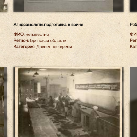
Агидсамолеты,подготовка к войне
Ряб
ФИО:
неизвестно
ФИ
Регион:
Брянская область
Рег
Категория:
Довоенное время
Кат