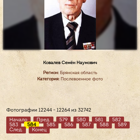
Ковалев Семён Наумович
Регион:
Брянская область
Категория:
Послевоенное фото
Фотографии 12244 - 12264 из 32742
Начало
Пред.
579
580
581
582
583
584
585
586
587
588
589
След.
Конец