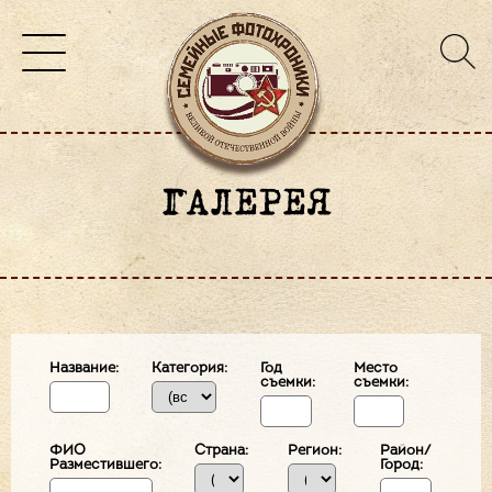
ГАЛЕРЕЯ
Название:
Категория:
Год
Место
съемки:
съемки:
ФИО
Страна:
Регион:
Район/
Разместившего:
Город: