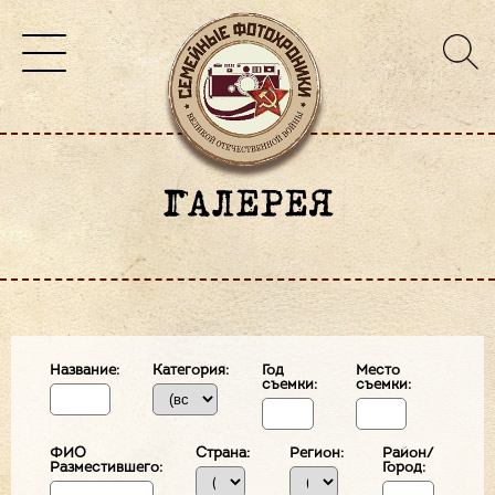
ГАЛЕРЕЯ
Название:
Категория:
Год
Место
съемки:
съемки:
ФИО
Страна:
Регион:
Район/
Разместившего:
Город: