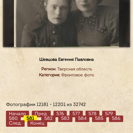
Шевцова Евгения Павловна
Регион:
Тверская область
Категория:
Фронтовое фото
Фотографии 12181 - 12201 из 32742
Начало
Пред.
576
577
578
579
580
581
582
583
584
585
586
След.
Конец