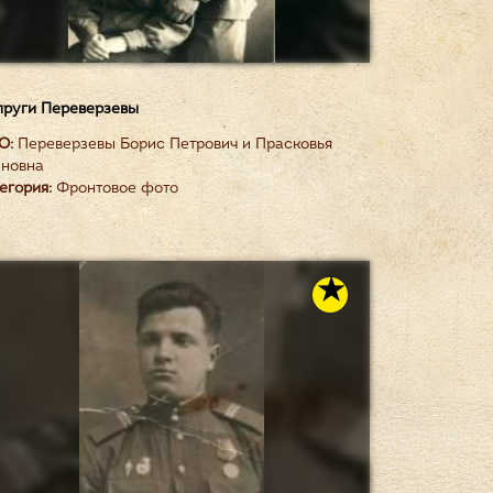
руги Переверзевы
О:
Переверзевы Борис Петрович и Прасковья
новна
егория:
Фронтовое фото