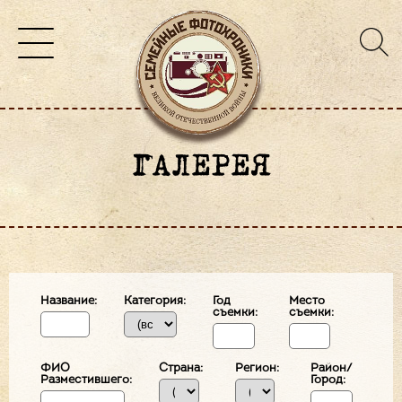
ГАЛЕРЕЯ
Название:
Категория:
Год
Место
съемки:
съемки:
ФИО
Страна:
Регион:
Район/
Разместившего:
Город: