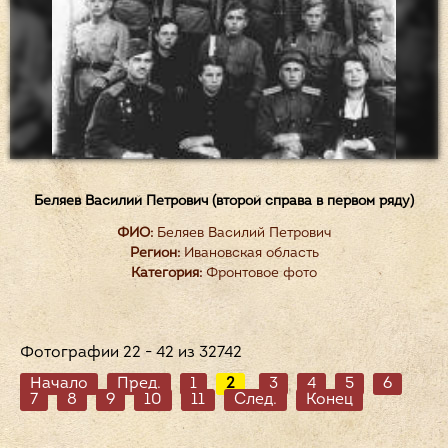
Беляев Василий Петрович (второй справа в первом ряду)
ФИО:
Беляев Василий Петрович
Регион:
Ивановская область
Категория:
Фронтовое фото
Фотографии 22 - 42 из 32742
Начало
Пред.
1
2
3
4
5
6
7
8
9
10
11
След.
Конец