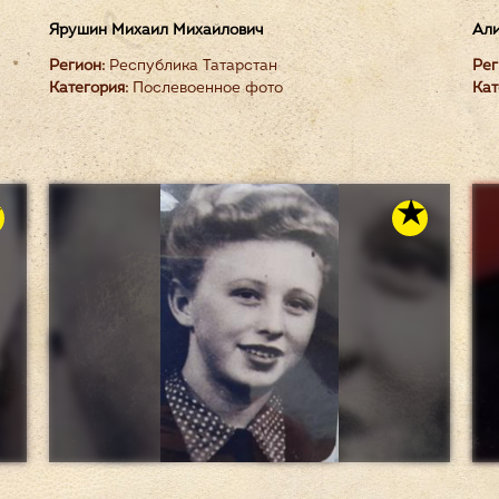
Ярушин Михаил Михайлович
Али
Регион:
Республика Татарстан
Рег
Категория:
Послевоенное фото
Кат