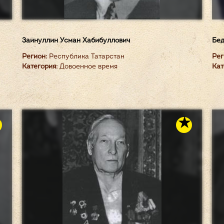
Зайнуллин Усман Хабибуллович
Бед
Регион:
Республика Татарстан
Рег
Категория:
Довоенное время
Кат