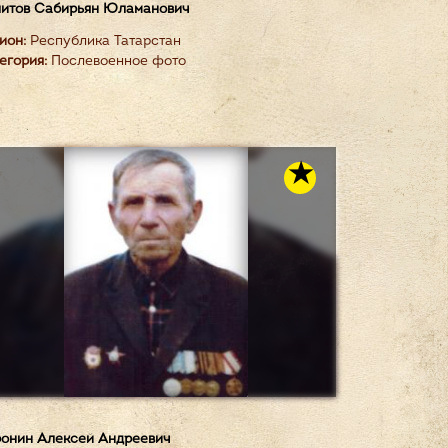
итов Сабирьян Юламанович
ион:
Республика Татарстан
егория:
Послевоенное фото
онин Алексей Андреевич