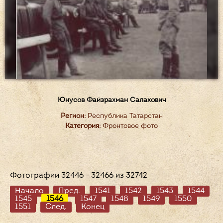
Юнусов Файзрахман Салахович
Регион:
Республика Татарстан
Категория:
Фронтовое фото
Фотографии 32446 - 32466 из 32742
Начало
Пред.
1541
1542
1543
1544
1545
1546
1547
1548
1549
1550
1551
След.
Конец