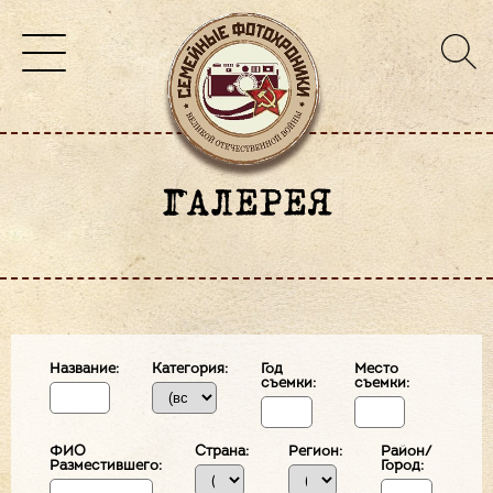
ГАЛЕРЕЯ
Название:
Категория:
Год
Место
съемки:
съемки:
ФИО
Страна:
Регион:
Район/
Разместившего:
Город: