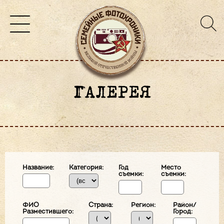
ГАЛЕРЕЯ
Название:
Категория:
Год
Место
съемки:
съемки:
ФИО
Страна:
Регион:
Район/
Разместившего:
Город: