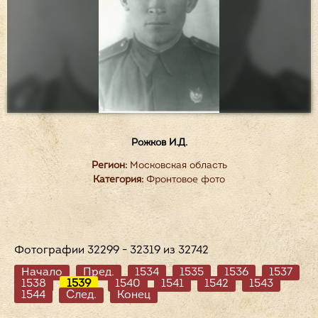
Рожков И.Д.
Регион:
Московская область
Категория:
Фронтовое фото
Фотографии 32299 - 32319 из 32742
Начало
Пред.
1534
1535
1536
1537
1538
1539
1540
1541
1542
1543
1544
След.
Конец