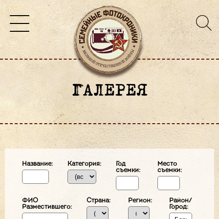
ГАЛЕРЕЯ
Название:
Категория:
Год
Место
съемки:
съемки:
ФИО
Страна:
Регион:
Район/
Разместившего:
Город: