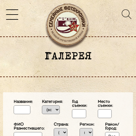
ГАЛЕРЕЯ
Название:
Категория:
Год
Место
съемки:
съемки:
ФИО
Страна:
Регион:
Район/
Разместившего:
Город: