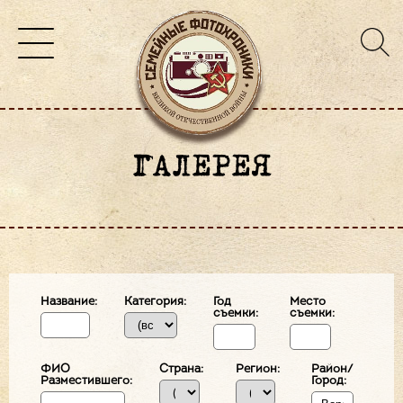
ГАЛЕРЕЯ
Название:
Категория:
Год
Место
съемки:
съемки:
ФИО
Страна:
Регион:
Район/
Разместившего:
Город: