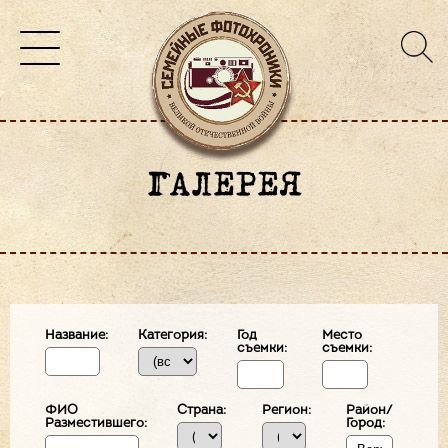
ГАЛЕРЕЯ
Название:
Категория:
Год
Место
съемки:
съемки:
ФИО
Страна:
Регион:
Район/
Разместившего:
Город: