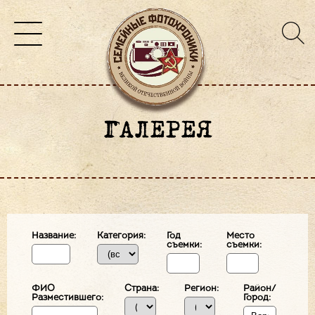
ГАЛЕРЕЯ
Название:
Категория:
Год
Место
съемки:
съемки:
ФИО
Страна:
Регион:
Район/
Разместившего:
Город: