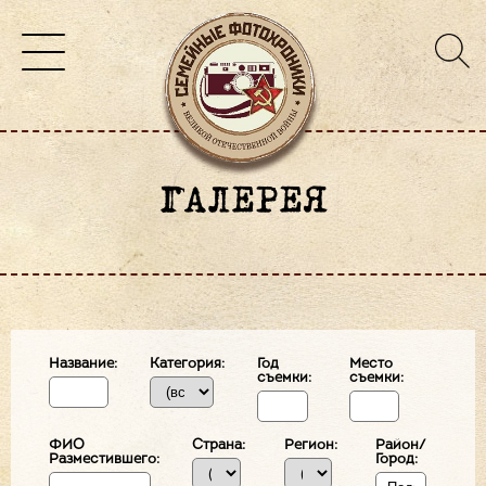
ГАЛЕРЕЯ
Название:
Категория:
Год
Место
съемки:
съемки:
ФИО
Страна:
Регион:
Район/
Разместившего:
Город: