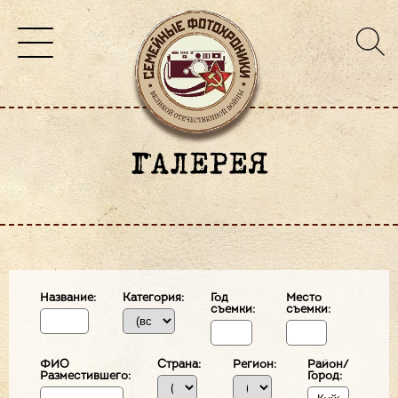
ГАЛЕРЕЯ
Название:
Категория:
Год
Место
съемки:
съемки:
ФИО
Страна:
Регион:
Район/
Разместившего:
Город: