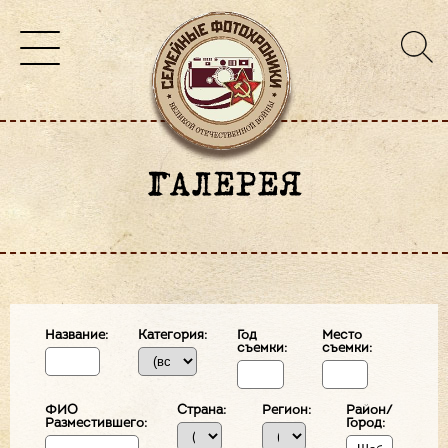
ГАЛЕРЕЯ
Название:
Категория:
Год
Место
съемки:
съемки:
ФИО
Страна:
Регион:
Район/
Разместившего:
Город: