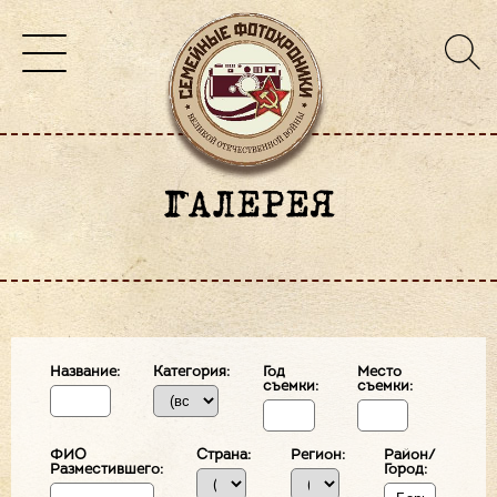
ГАЛЕРЕЯ
Название:
Категория:
Год
Место
съемки:
съемки:
ФИО
Страна:
Регион:
Район/
Разместившего:
Город: