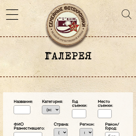
ГАЛЕРЕЯ
Название:
Категория:
Год
Место
съемки:
съемки:
ФИО
Страна:
Регион:
Район/
Разместившего:
Город: