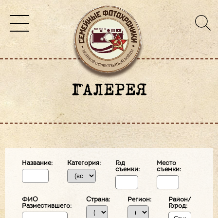
ГАЛЕРЕЯ
Название:
Категория:
Год
Место
съемки:
съемки:
ФИО
Страна:
Регион:
Район/
Разместившего:
Город: