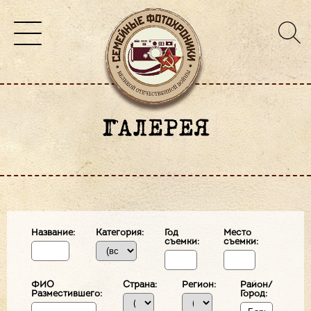
ГАЛЕРЕЯ
Название:
Категория:
Год
Место
съемки:
съемки:
ФИО
Страна:
Регион:
Район/
Разместившего:
Город: