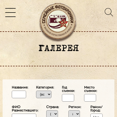
ГАЛЕРЕЯ
Название:
Категория:
Год
Место
съемки:
съемки:
ФИО
Страна:
Регион:
Район/
Разместившего:
Город: