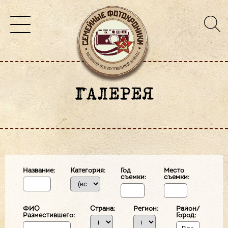
ГАЛЕРЕЯ
Название:
Категория:
Год
Место
съемки:
съемки:
ФИО
Страна:
Регион:
Район/
Разместившего:
Город: