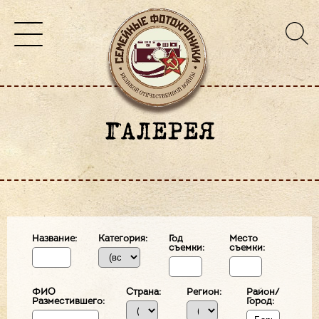
ГАЛЕРЕЯ
Название:
Категория:
Год
Место
съемки:
съемки:
ФИО
Страна:
Регион:
Район/
Разместившего:
Город: