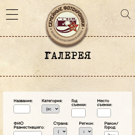
ГАЛЕРЕЯ
Название:
Категория:
Год
Место
съемки:
съемки:
ФИО
Страна:
Регион:
Район/
Разместившего:
Город: