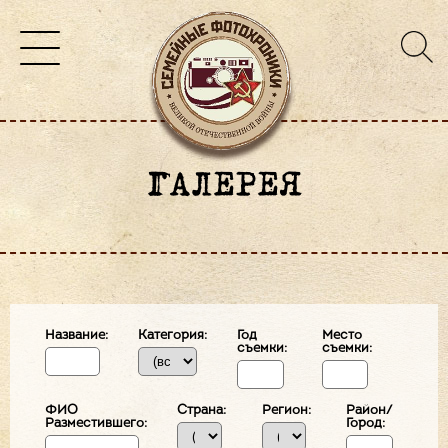
ГАЛЕРЕЯ
Название:
Категория:
Год
Место
съемки:
съемки:
ФИО
Страна:
Регион:
Район/
Разместившего:
Город: