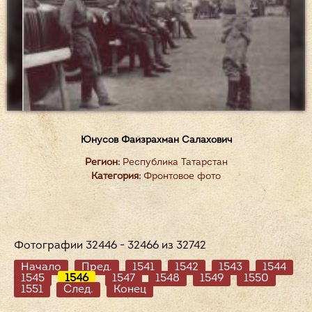
Юнусов Файзрахман Салахович
Регион:
Республика Татарстан
Категория:
Фронтовое фото
Фотографии 32446 - 32466 из 32742
Начало
Пред.
1541
1542
1543
1544
1545
1546
1547
1548
1549
1550
1551
След.
Конец