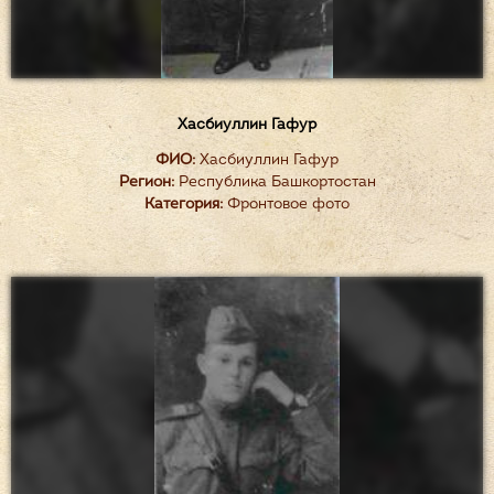
Хасбиуллин Гафур
ФИО:
Хасбиуллин Гафур
Регион:
Республика Башкортостан
Категория:
Фронтовое фото