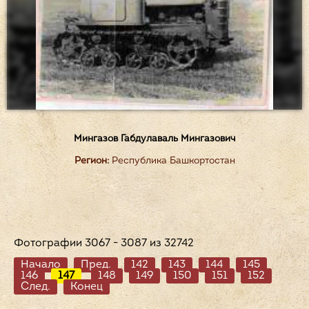
Мингазов Габдулаваль Мингазович
Регион:
Республика Башкортостан
Фотографии 3067 - 3087 из 32742
Начало
Пред.
142
143
144
145
146
147
148
149
150
151
152
След.
Конец