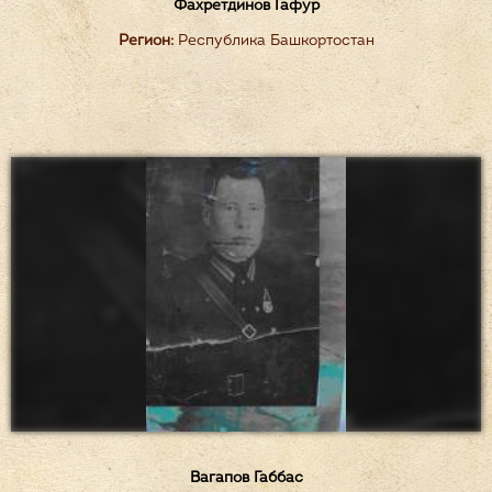
Фахретдинов Гафур
Регион:
Республика Башкортостан
Вагапов Габбас