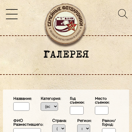
ГАЛЕРЕЯ
Название:
Категория:
Год
Место
съемки:
съемки:
ФИО
Страна:
Регион:
Район/
Разместившего:
Город: