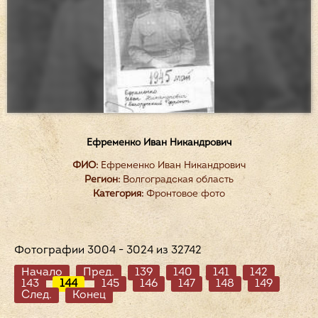
Ефременко Иван Никандрович
ФИО:
Ефременко Иван Никандрович
Регион:
Волгоградская область
Категория:
Фронтовое фото
Фотографии 3004 - 3024 из 32742
Начало
Пред.
139
140
141
142
143
144
145
146
147
148
149
След.
Конец