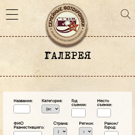
ГАЛЕРЕЯ
Название:
Категория:
Год
Место
съемки:
съемки:
ФИО
Страна:
Регион:
Район/
Разместившего:
Город: