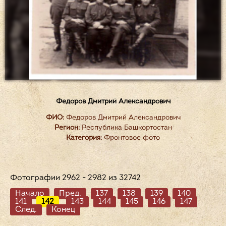
Федоров Дмитрий Александрович
ФИО:
Федоров Дмитрий Александрович
Регион:
Республика Башкортостан
Категория:
Фронтовое фото
Фотографии 2962 - 2982 из 32742
Начало
Пред.
137
138
139
140
141
142
143
144
145
146
147
След.
Конец