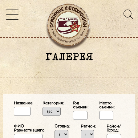
ГАЛЕРЕЯ
Название:
Категория:
Год
Место
съемки:
съемки:
ФИО
Страна:
Регион:
Район/
Разместившего:
Город: