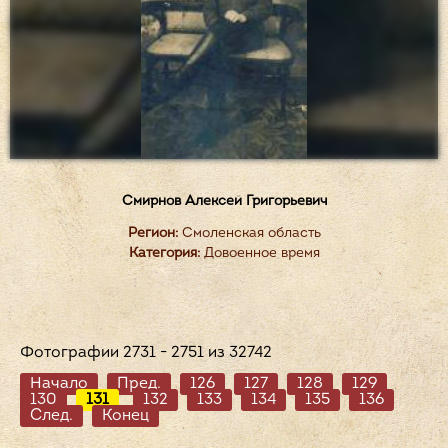
Смирнов Алексей Григорьевич
Регион:
Смоленская область
Категория:
Довоенное время
Фотографии 2731 - 2751 из 32742
Начало
Пред.
126
127
128
129
130
131
132
133
134
135
136
След.
Конец