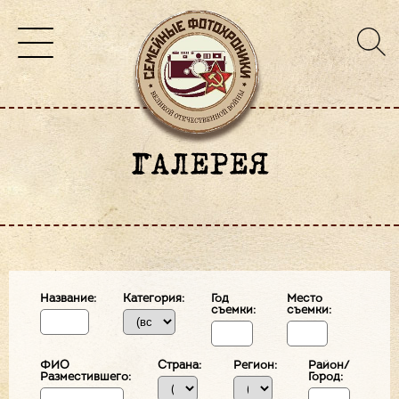
ГАЛЕРЕЯ
Название:
Категория:
Год
Место
съемки:
съемки:
ФИО
Страна:
Регион:
Район/
Разместившего:
Город: