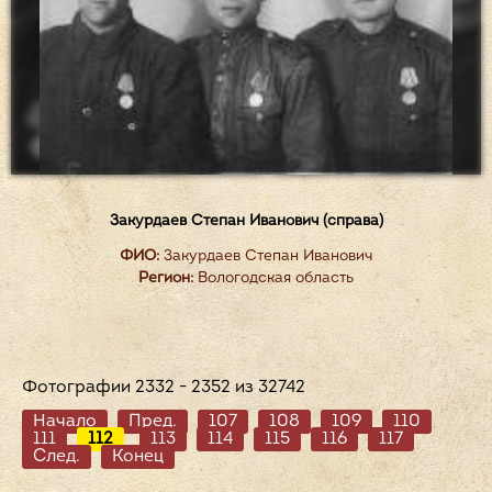
Закурдаев Степан Иванович (cправа)
ФИО:
Закурдаев Степан Иванович
Регион:
Вологодская область
Фотографии 2332 - 2352 из 32742
Начало
Пред.
107
108
109
110
111
112
113
114
115
116
117
След.
Конец