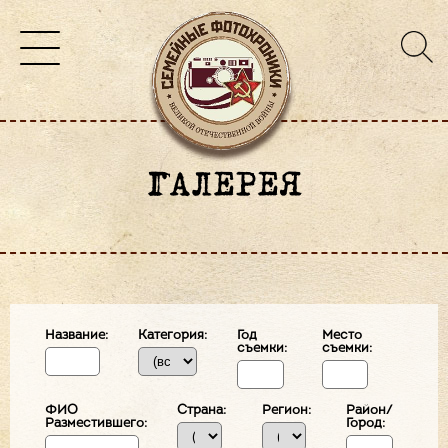
ГАЛЕРЕЯ
Название:
Категория:
Год
Место
съемки:
съемки:
ФИО
Страна:
Регион:
Район/
Разместившего:
Город: