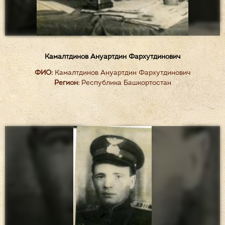
Камалтдинов Ануартдин Фархутдинович
ФИО:
Камалтдинов Ануартдин Фархутдинович
Регион:
Республика Башкортостан