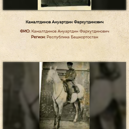
Камалтдинов Ануартдин Фархутдинович
ФИО:
Камалтдинов Ануартдин Фархутдинович
Регион:
Республика Башкортостан