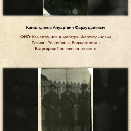
Камалтдинов Ануартдин Фархутдинович
ФИО:
Камалтдинов Ануартдин Фархутдинович
Регион:
Республика Башкортостан
Категория:
Послевоенное фото