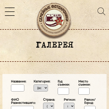
ГАЛЕРЕЯ
Название:
Категория:
Год
Место
съемки:
съемки:
ФИО
Страна:
Регион:
Район/
Разместившего:
Город: