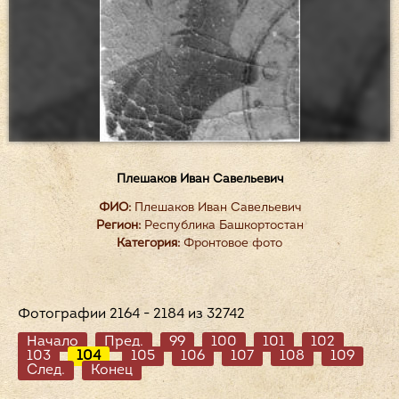
Плешаков Иван Савельевич
ФИО:
Плешаков Иван Савельевич
Регион:
Республика Башкортостан
Категория:
Фронтовое фото
Фотографии 2164 - 2184 из 32742
Начало
Пред.
99
100
101
102
103
104
105
106
107
108
109
След.
Конец