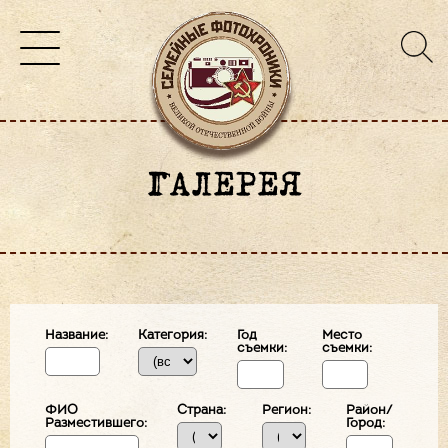
ГАЛЕРЕЯ
Название:
Категория:
Год
Место
съемки:
съемки:
ФИО
Страна:
Регион:
Район/
Разместившего:
Город: