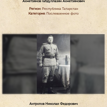
Ахметзянов Габдуллазян Ахметзянович
Регион:
Республика Татарстан
Категория:
Послевоенное фото
Антропов Николай Федорович