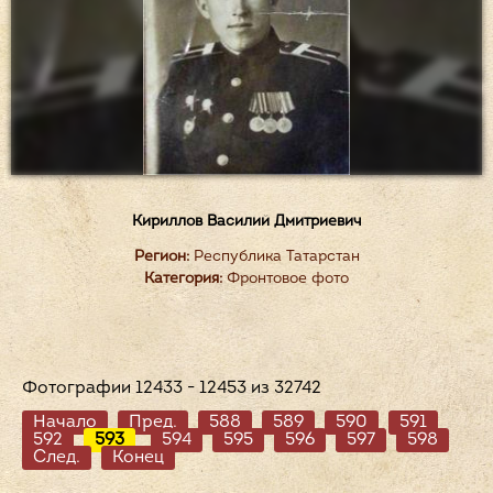
Кириллов Василий Дмитриевич
Регион:
Республика Татарстан
Категория:
Фронтовое фото
Фотографии 12433 - 12453 из 32742
Начало
Пред.
588
589
590
591
592
593
594
595
596
597
598
След.
Конец