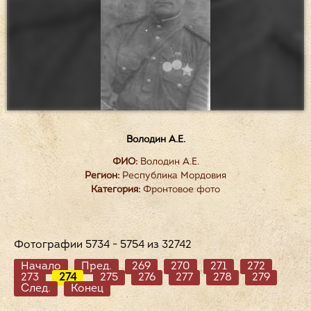
Володин А.Е.
ФИО:
Володин А.Е.
Регион:
Республика Мордовия
Категория:
Фронтовое фото
Фотографии 5734 - 5754 из 32742
Начало
Пред.
269
270
271
272
273
274
275
276
277
278
279
След.
Конец