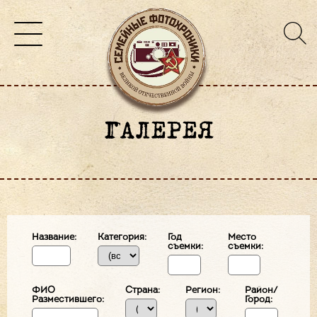
ГАЛЕРЕЯ
Название:
Категория:
Год
Место
съемки:
съемки:
ФИО
Страна:
Регион:
Район/
Разместившего:
Город: